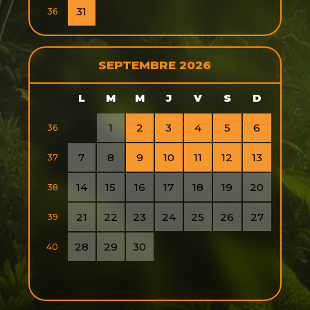
31
36
SEPTEMBRE 2026
L
M
M
J
V
S
D
1
2
3
4
5
6
36
7
8
9
10
11
12
13
37
14
15
16
17
18
19
20
38
21
22
23
24
25
26
27
39
28
29
30
40