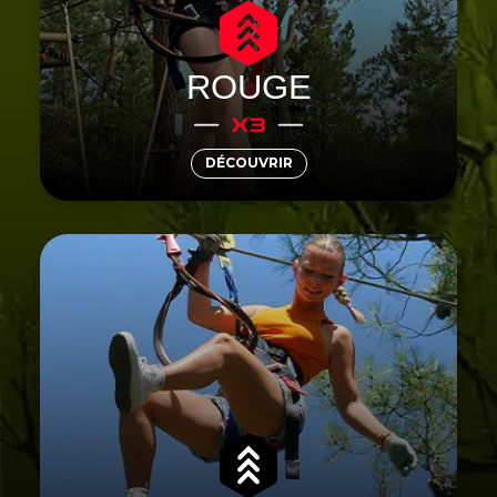
parcours demandent une agilité certaine avec
leurs tyroliennes, murs d’escalade et base jump.
Préparez-vous à des sensations intenses !
ROUGE
DÉCOUVRIR
? Lancez-
Vendée
Envie de sensations fortes en
les plus
accrobranche
vous sur nos parcours d’
! Prenez
Saint-Jean-de-Monts
extrêmes à
encore plus de hauteur et surpassez vos peurs.
Franchissez des sauts de Tarzan, snowboards,
filets suspendus et bien d’autres obstacles.
Force, équilibre et réflexion seront vos meilleurs