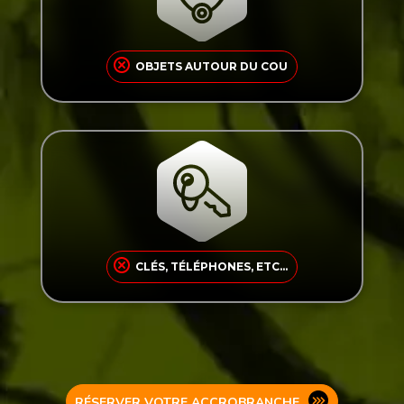
porté autour du cou sont interdits sur les
parcours d’accrobranche.
OBJETS AUTOUR DU COU
Objets à risque de chute (clés, téléphones,
portefeuilles) : rangez‑les dans un sac ou une
poche fermée avant de commencer les
parcours d’accrobranche.
CLÉS, TÉLÉPHONES, ETC...
RÉSERVER VOTRE ACCROBRANCHE