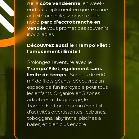
sur la
côte vendéenne
, en week-
end ou simplement en quête d’une
activité originale, sportive et fun,
notre
parc d’accrobranche en
Vendée
vous promet des souvenirs
inoubliables.
Découvrez aussi le Trampo’Filet :
l’amusement illimité !
Prolongez l’aventure avec le
Trampo’Filet, également sans
limite de temps
! Sur plus de 600
m² de filets géants, découvrez un
espace de fun incroyable pour tous
les enfants. Organisé en 3 zones
adaptées à chaque âge, le
Trampo’Filet propose un éventail
d’activités divertissantes : cabanes,
toboggans, labyrinthe, piscines à
balles, et bien plus encore.