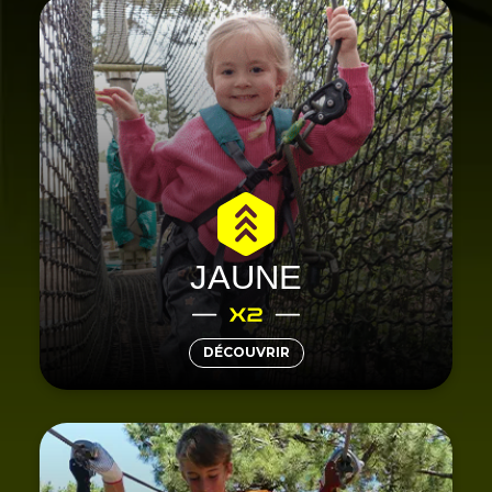
parcours
, ces 2
Saint-Jean-de-Monts
À
sont parfaits pour les enfants de
accrobranche
. Ils offrent une première expérience de
3 à 5 ans
l’activité en toute sécurité, avec tyroliennes,
SANS AUCUNE
ponts et parcours filets, le tout
. Parfait pour s’amuser
LIMITE DE TEMPS
librement et développer l’équilibre en famille !
JAUNE
DÉCOUVRIR