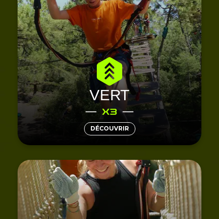
avec nos parcours
accrobranche
Découvrez l’
! Parfaits pour les
Saint-Jean-de-Monts
verts à
enfants dès 6 ans et leurs parents, ils sont conçus
pour une première approche sportive de
l’activité. Pratiquez ensemble au cœur de la forêt
et profitez de nombreux ateliers ludiques pour
débuter cette aventure !
VERT
DÉCOUVRIR
On prend encore plus de hauteur avec nos