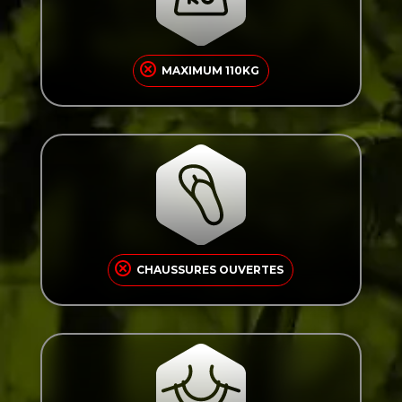
Par mesure de sécurité, les parcours
d’accrobranche ne sont pas accessibles aux
participants dépassant 110 kg.
MAXIMUM 110KG
Chaussures fermées obligatoires : sandales et
tongs strictement interdites sur les parcours
d’accrobranche.
CHAUSSURES OUVERTES
Écharpes, sacs en bandoulière et tout objet