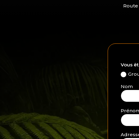
Route
Vous êt
Gro
Nom
Préno
Adresse