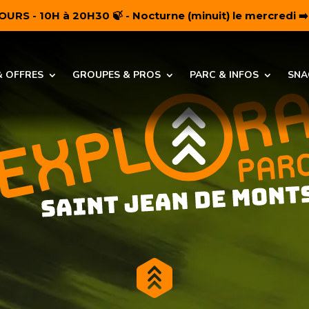
RS - 10H à 20H30 🍃 - Nocturne (minuit) le mercredi ➡
& OFFRES
GROUPES & PROS
A
PARC & INFOS
SNA
C
C
U
E
I
L