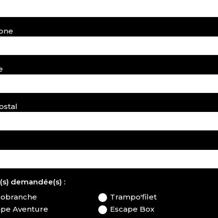
one
e
ostal
é(s) demandée(s) :
robranche
Trampo'filet
ape Aventure
Escape Box