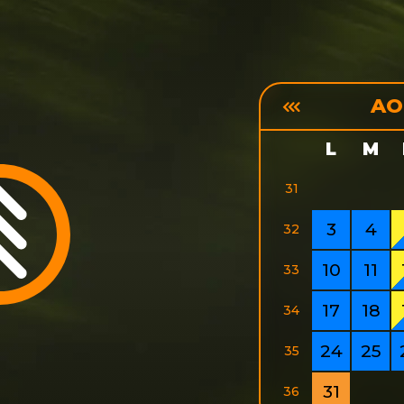
AO
L
M
31
3
4
32
10
11
33
17
18
34
24
25
35
31
36