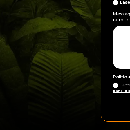
Lase
Message
nombre 
Politiq
J'acc
dans le 