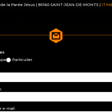
 de la Parée Jésus | 85160 SAINT-JEAN-DE-MONTS |
ITIN
es
upe
Particulier
m
 e-mail