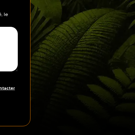
, le
ntacter