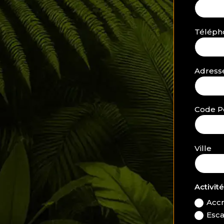
Téléph
Adress
Code P
Ville
Activit
Acc
Esc