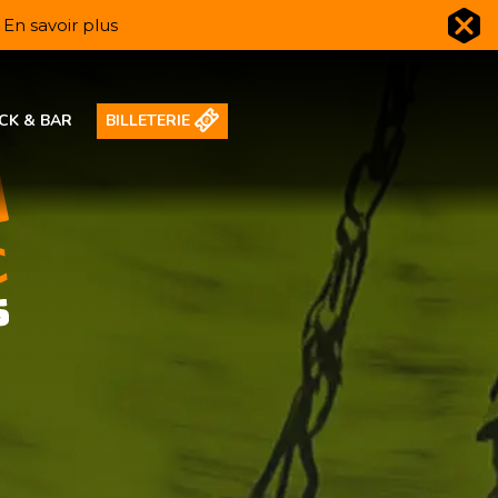
️
En savoir plus
CK & BAR
BILLETERIE