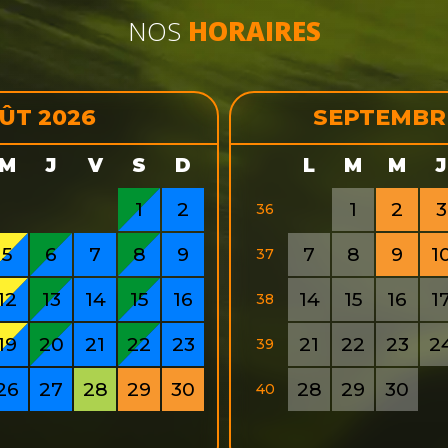
NOS
HORAIRES
ÛT 2026
SEPTEMBR
M
J
V
S
D
L
M
M
J
1
2
1
2
3
36
5
6
7
8
9
7
8
9
1
37
12
13
14
15
16
14
15
16
1
38
19
20
21
22
23
21
22
23
2
39
26
27
28
29
30
28
29
30
40