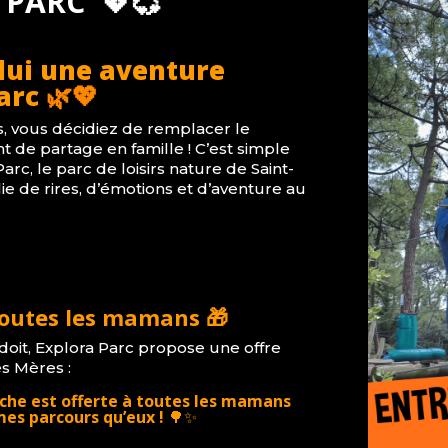
 PARC 💖💞
-lui une aventure
arc
🌿💖
s, vous décidiez de remplacer le
 de partage en famille !
C’est simple
Parc
, le parc de loisirs nature de Saint-
 de rires, d’émotions et d’aventure au
toutes les mamans 🎁
oit, Explora Parc propose une offre
es Mères :
che est offerte à toutes les mamans
es parcours qu’eux !
🌳✨