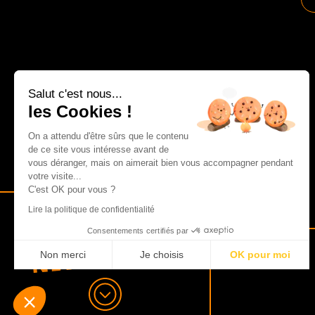
Salut c'est nous...
les Cookies !
On a attendu d'être sûrs que le contenu
de ce site vous intéresse avant de
vous déranger, mais on aimerait bien vous accompagner pendant
votre visite...
C'est OK pour vous ?
Lire la politique de confidentialité
Consentements certifiés par
Non merci
Je choisis
OK pour moi
Plateforme de Gestion du Consentement : Personnalisez vos Opt
Axeptio consent
Notre plateforme vous permet d'adapter et de gérer vos paramètres