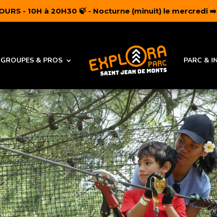
RS - 10H à 20H30 🍃 - Nocturne (minuit) le mercredi ➡
ACCUEIL
GROUPES & PROS
PARC & I